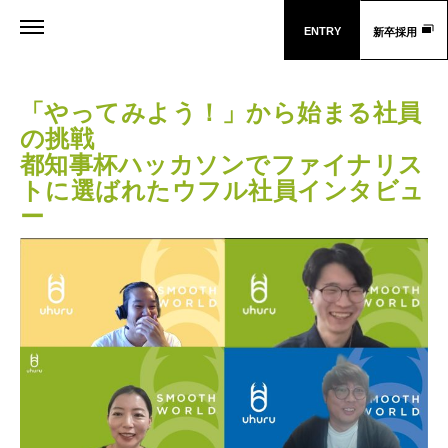
ENTRY
新卒採用
「やってみよう！」から始まる社員
の挑戦
都知事杯ハッカソンでファイナリス
トに選ばれたウフル社員インタビュ
ー