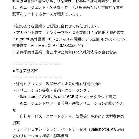
昨今はAI需要の急速な高まりを受け、お客様の課題定義から伴走
し、AIエージェント・AI基盤・データ活用を融合した本質的な業務
変革をリードするケースが増えています。
下記のような営業をご経験に合わせてお任せします。
・アカウント営業：エンタープライズ企業向けの深耕拡大型の営業
・BtoBtoC案件営業：toCビジネスを展開をする企業向けのシステム
開発営業（例：MA・CDP・DMP構築など）
・公共系案件営業：官公庁や公共向けの入札対応等を含む営業
ーーーーーーーーーーーーー
■ 主な業務内容
ーーーーーーーーーーーーー
・課題ヒアリング・現状分析：企業の潜在課題の抽出
・ソリューション提案・企画・クロージング：
・Salesforce / AWS / Azure / GCP 等のマルチクラウド選定
・AIエージェントやデータ活用・連携ソリューションの掛け合わ
せ
・自社サービス（スマートシティ、防災等）を絡めた大型案件の
提案
・リードジェネレーション：パートナー企業（Salesforce/AWS等）
とのリレーション構築・顧客獲得