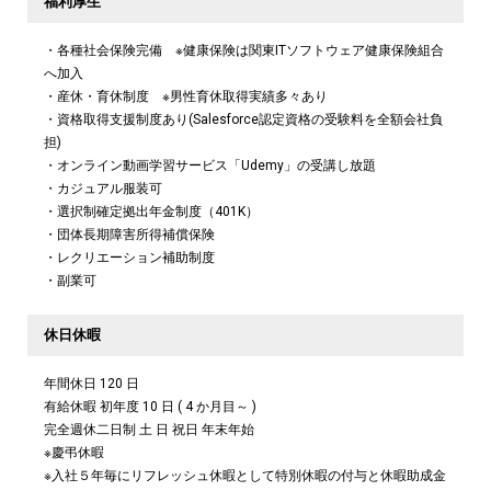
福利厚生
・各種社会保険完備 ※健康保険は関東ITソフトウェア健康保険組合
へ加入
・産休・育休制度 ※男性育休取得実績多々あり
・資格取得支援制度あり(Salesforce認定資格の受験料を全額会社負
担)
・オンライン動画学習サービス「Udemy」の受講し放題
・カジュアル服装可
・選択制確定拠出年金制度（401K）
・団体長期障害所得補償保険
・レクリエーション補助制度
・副業可
休日休暇
年間休日 120 日
有給休暇 初年度 10 日 ( 4 か月目～ )
完全週休二日制 土 日 祝日 年末年始
※慶弔休暇
※入社５年毎にリフレッシュ休暇として特別休暇の付与と休暇助成金