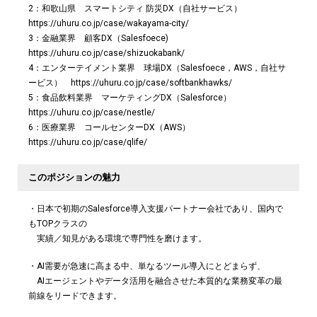
2：和歌山県 スマートシティ 防災DX（自社サービス）
https://uhuru.co.jp/case/wakayama-city/
3：金融業界 顧客DX（Salesfoece)
https://uhuru.co.jp/case/shizuokabank/
4：エンターテイメント業界 球場DX（Salesfoece，AWS，自社サ
ービス） https://uhuru.co.jp/case/softbankhawks/
5：食品飲料業界 マーケティングDX（Salesforce）
https://uhuru.co.jp/case/nestle/
6：医療業界 コールセンターDX（AWS）
https://uhuru.co.jp/case/qlife/
このポジションの魅力
・日本で初期のSalesforce導入支援パートナー会社であり、国内で
もTOPクラスの
実績／知見がある環境で専門性を磨けます。
・AI需要が急速に高まる中、単なるツール導入にとどまらず、
AIエージェントやデータ活用を融合させた本質的な業務変革の最
前線をリードできます。