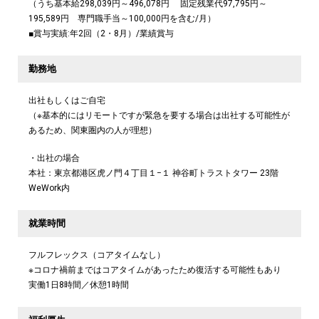
（うち基本給298,039円～496,078円 固定残業代97,795円～
195,589円 専門職手当～100,000円を含む/月）
■賞与実績:年2回（2・8月）/業績賞与
勤務地
出社もしくはご自宅
（※基本的にはリモートですが緊急を要する場合は出社する可能性が
あるため、関東圏内の人が理想）
・出社の場合
本社：東京都港区虎ノ門４丁目１−１ 神谷町トラストタワー 23階
WeWork内
就業時間
フルフレックス（コアタイムなし）
※コロナ禍前まではコアタイムがあったため復活する可能性もあり
実働1日8時間／休憩1時間