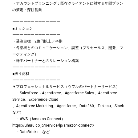
・アカウントプランニング：既存クライアントに対する年間プラン
の策定・深耕営業
ーーーーーーーーーーーーー
■ミッション
ーーーーーーーーーーーーー
・受注目標 2億円以上／半期
・各部署とのコミュニケーション、調整（プリセールス、開発、マ
ーケティング）
・株主パートナーとのリレーション構築
ーーーーーーーーーーーーー
■扱う商材
ーーーーーーーーーーーーー
▼プロフェッショナルサービス（ウフルのパートナーサービス）
・Salesforce（Agentforce、Agentforce Sales、Agentforce
Service、Experience Cloud
、Agentforce Marketing、Agentforce、Data360、Tableau、Slack
など）
・AWS（Amazon Connect）
https://uhuru.co.jp/service/lp/amazon-connect/
・DataBricks など