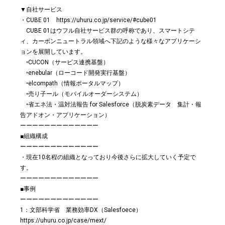
▼自社サービス
・CUBE 01 https://uhuru.co.jp/service/#cube01
CUBE 01はウフル自社サービス群の呼称であり、スマートシテ
ィ、カーボンニュートラル領域へ下記のような様々なアプリケーシ
ョンを展開しています。
◦CUCON（サービス連携基盤）
◦enebular（ローコード開発実行基盤）
◦elcompath（情報ポータルマップ）
◦売り子ール（モバイルオーダーシステム）
◦省エネ法・温対法報告 for Salesforce（脱炭素データ 集計・報
告アドオン・アプリケーション）
ーーーーーーーーーーーーー
■組織構成
ーーーーーーーーーーーーー
・現在10名程の組織となっており今後さらに拡大していく予定で
す。
ーーーーーーーーーーーーー
■事例
ーーーーーーーーーーーーー
1：文部科学省 業務効率DX（Salesfoece）
https://uhuru.co.jp/case/mext/