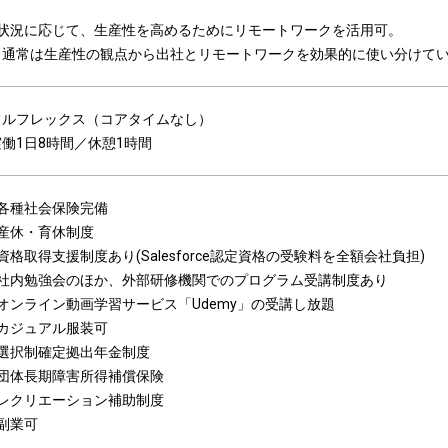
※状況に応じて、生産性を高めるためにリモートワークを活用可。
通常は生産性の観点から出社とリモートワークを効果的に使い分けてい
フルフレックス（コアタイムなし）
実働1日8時間／休憩1時間
※各種社会保険完備
※産休・育休制度
資格取得支援制度あり(Salesforce認定資格の受験料を全額会社負担)
※社内勉強会のほか、外部研修機関でのプログラム受講制度あり
※オンライン動画学習サービス「Udemy」の受講し放題
※カジュアル服装可
※選択制確定拠出年金制度
※団体長期障害所得補償保険
※レクリエーション補助制度
※副業可