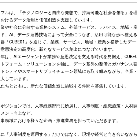
ウフルは、「テクノロジーと自由な発想で、持続可能な社会を創る」を
におけるデータ活用と価値創造を支援しています。
企業や社会に分散する業務システム、外部サービス、デバイス、地域・
ウド、AI、データ連携技術によって安全につなぎ、活用可能な形へ整え
ス群「CUBE01」を通じて、業務、サービス、地域・産業を横断したデ
や意思決定の高度化、新たなサービス創出につなげています。
近年は、AIエージェントが業務や意思決定を支える時代を見据え、CUBE
ットフォーム・ソリューションを軸に、データ基盤の整備とガバナンス
ートシティやスマートサプライチェーン領域にも取り組みながら、企業
拡大しています。
私たちとともに、新たな価値創造に挑戦する仲間を募集しています。
本ポジションでは、人事総務部門に所属し、人事制度・組織施策・人材
ジメント向上など、
人事領域における様々な企画・推進業務を担っていただきます。
単に「人事制度を運用する」だけではなく、現場や経営と向き合いなが