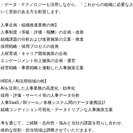
AI・データ・テクノロジーも活用しながら、「これからの組織に必要な
ていく意欲のある方を歓迎します。
【人事企画・組織推進業務の例】
・人事制度（等級・評価・報酬）の企画・改善
・組織課題の分析および改善施策の立案・推進
・採用戦略・採用プロセスの改善
・人材育成・キャリア開発施策の企画
・エンゲージメント向上施策の企画・運営
・経営戦略・事業戦略と連動した人事施策立案
HRDX／AI活用領域の例】
・AIを活用した人事業務の高度化・効率化
・採用・評価・サーベイ等の人事データ分析
・人事SaaS／BIツール／各種システム間のデータ連携設計
・組織コンディション可視化・データドリブンな人事施策立案
選考を通じて、ご経験・志向性・強みと当社の課題を照らし合わせ、
具体的な役割・担当領域は調整させていただきます。