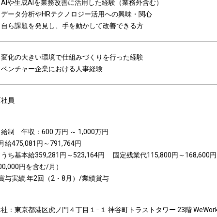
・AIや生成AIを業務改善に活用した経験（業務外含む）
・データ分析やHRテクノロジー活用への興味・関心
・自ら課題を発見し、手を動かして改善できる方
・変化の大きい環境で仕組みづくりを行った経験
・ベンチャー企業における人事経験
正社員
給制 年収：600 万円 ～ 1,000万円
月給475,081円～791,764円
うち基本給359,281円～523,164円 固定残業代115,800円～168,600
00,000円を含む/月）
■賞与実績:年2回（2・8月）/業績賞与
本社：東京都港区虎ノ門４丁目１−１ 神谷町トラストタワー 23階 WeWor