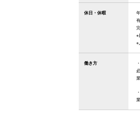
休日・休暇
年
有
完
働き方
・