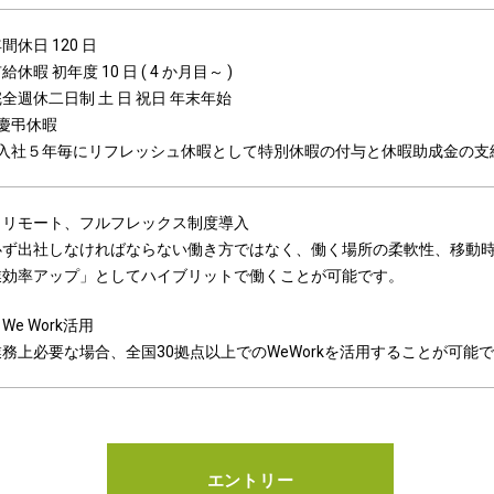
間休日 120 日
給休暇 初年度 10 日 ( 4 か月目～ )
全週休二日制 土 日 祝日 年末年始
※慶弔休暇
※入社５年毎にリフレッシュ休暇として特別休暇の付与と休暇助成金の支
・リモート、フルフレックス制度導入
必ず出社しなければならない働き方ではなく、働く場所の柔軟性、移動
業効率アップ」としてハイブリットで働くことが可能です。
We Work活用
業務上必要な場合、全国30拠点以上でのWeWorkを活用することが可能
エントリー