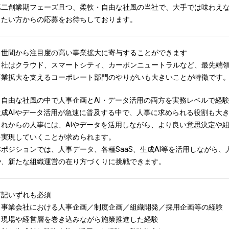
第二創業期フェーズ且つ、柔軟・自由な社風の当社で、大手では味わえ
したい方からの応募をお待ちしております。
・世間から注目度の高い事業拡大に寄与することができます
当社はクラウド、スマートシティ、カーボンニュートラルなど、最先端
事業拡大を支えるコーポレート部門のやりがいも大きいことが特徴です
・自由な社風の中で人事企画とAI・データ活用の両方を実務レベルで経
生成AIやデータ活用が急速に普及する中で、人事に求められる役割も大
これからの人事には、AIやデータを活用しながら、より良い意思決定や
を実現していくことが求められます。
本ポジションでは、人事データ、各種SaaS、生成AI等を活用しながら
や、新たな組織運営の在り方づくりに挑戦できます。
下記いずれも必須
・事業会社における人事企画／制度企画／組織開発／採用企画等の経験
・現場や経営層を巻き込みながら施策推進した経験