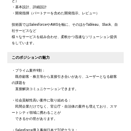
ど）
・基本設計、詳細設計
・開発指揮（パートナーを含めた開発指示、レビュー）
技術面ではSalesforceやAWSを軸に、そのほかTableau、Slack、自
社サービスなど
様々なサービスを組み合わせ、柔軟かつ迅速なソリューション提供
をしています。
このポジションの魅力
・プライム案件9割：
既存顧客・株主等から直接引き合いがあり、ユーザーとなる顧客
の課題を
直接解決コミュニケーションできます。
・社会貢献性高い案件に取り組める：
民間企業だけでなく、官公庁・自治体の案件も増えており、スマ
ートシティ領域に携わることが
できるかの世があります。
・Salesforce導入事例日本でTOPクラス：