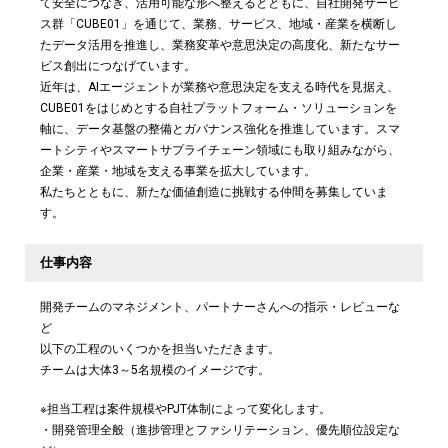
て安全につなぎ、活用可能な形へ整えるとともに、自社開発サービ
ス群「CUBE01」を通じて、業務、サービス、地域・産業を横断し
たデータ活用を推進し、業務変革や意思決定の高度化、新たなサー
ビス創出につなげています。
近年は、AIエージェントが業務や意思決定を支える時代を見据え、
CUBE01をはじめとする自社プラットフォーム・ソリューションを
軸に、データ基盤の整備とガバナンス強化を推進しています。スマ
ートシティやスマートサプライチェーン領域にも取り組みながら、
企業・産業・地域を支える事業を拡大しています。
私たちとともに、新たな価値創造に挑戦する仲間を募集していま
す。
仕事内容
開発チームのマネジメント、パートナーさんへの指示・レビューな
ど
以下の工程のいくつかを担当いただきます。
チームは大体3～5名規模のイメージです。
※担当工程は案件規模やPJT体制によって変化します。
・開発管理全般（進捗管理とファシリテーション、優先順位設定な