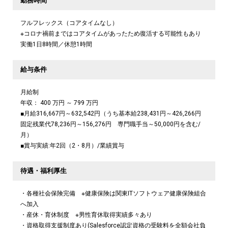
勤務時間
フルフレックス（コアタイムなし）
※コロナ禍前まではコアタイムがあったため復活する可能性もあり
実働1日8時間／休憩1時間
給与条件
月給制
年収： 400 万円 ～ 799 万円
■月給316,667円～632,542円（うち基本給238,431円～426,266円
固定残業代78,236円～156,276円 専門職手当～50,000円を含む/
月）
■賞与実績:年2回（2・8月）/業績賞与
待遇・福利厚生
・各種社会保険完備 ※健康保険は関東ITソフトウェア健康保険組合
へ加入
・産休・育休制度 ※男性育休取得実績多々あり
・資格取得支援制度あり(Salesforce認定資格の受験料を全額会社負