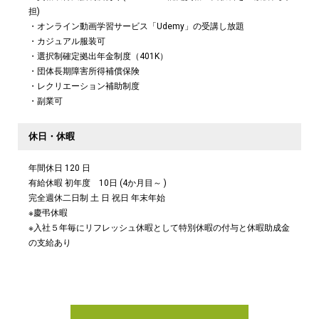
担)
・オンライン動画学習サービス「Udemy」の受講し放題
・カジュアル服装可
・選択制確定拠出年金制度（401K）
・団体長期障害所得補償保険
・レクリエーション補助制度
・副業可
休日・休暇
年間休日 120 日
有給休暇 初年度 10日 (4か月目～ )
完全週休二日制 土 日 祝日 年末年始
※慶弔休暇
※入社５年毎にリフレッシュ休暇として特別休暇の付与と休暇助成金
の支給あり