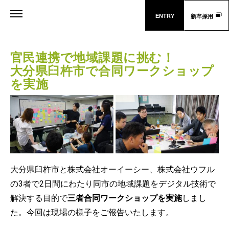
ENTRY
新卒採用
官民連携で地域課題に挑む！
大分県臼杵市で合同ワークショップ
を実施
大分県臼杵市と株式会社オーイーシー、株式会社ウフル
の3者で2日間にわたり同市の地域課題をデジタル技術で
解決する目的で
三者合同ワークショップを実施
しまし
た。今回は現場の様子をご報告いたします。