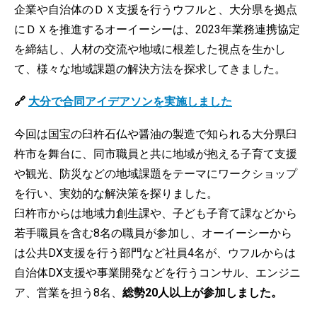
企業や自治体のＤＸ支援を行うウフルと、大分県を拠点
にＤＸを推進するオーイーシーは、2023年業務連携協定
を締結し、人材の交流や地域に根差した視点を生かし
て、様々な地域課題の解決方法を探求してきました。
🔗
大分で合同アイデアソンを実施しました
今回は国宝の臼杵石仏や醤油の製造で知られる大分県臼
杵市を舞台に、同市職員と共に地域が抱える子育て支援
や観光、防災などの地域課題をテーマにワークショップ
を行い、実効的な解決策を探りました。
臼杵市からは地域力創生課や、子ども子育て課などから
若手職員を含む8名の職員が参加し、オーイーシーから
は公共DX支援を行う部門など社員4名が、ウフルからは
自治体DX支援や事業開発などを行うコンサル、エンジニ
ア、営業を担う8名、
総勢20人以上が参加しました。