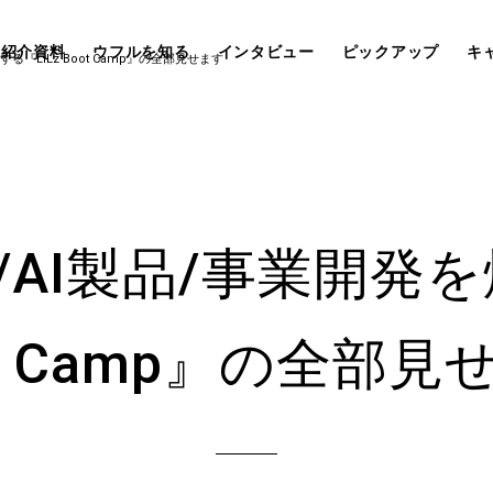
社紹介資料
ウフルを知る
インタビュー
ピックアップ
キ
る『LiLz Boot Camp』の全部見せます
/AI製品/事業開発を
ot Camp』の全部見