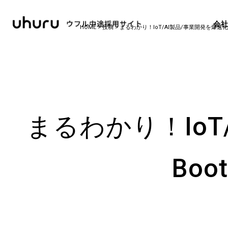
会
HOME
>
投稿
>
まるわかり！IoT/AI製品/事業開発を爆速化す
まるわかり！IoT
Bo